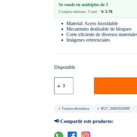
Se vende en múltiplos de
3
Compra mínima: 3 und. ·
S/
2.76
Material: Acero Inoxidable
Mecanismo deslizable de bloqueo
Corte eficiente de diversos materiales:
Imágenes referenciales
Disponible
Cuchilla
Chico
Ove
cantidad
✓ Factura electrónica
✓ RUC 20605928499
📢 Compartir este producto: