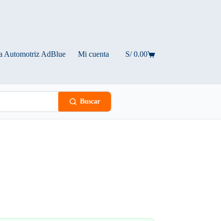
a Automotriz AdBlue
Mi cuenta
S/
0.00
Carro
de
compra
Buscar