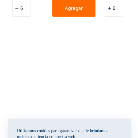
Cinta
Goma
De
En
Agregar
Embalaje
Barra
Ove
Ove
Azul
8
2″
G
X
cantidad
74
Yd
cantidad
Utilizamos cookies para garantizar que le brindamos la
mejor experiencia en nuestra web.