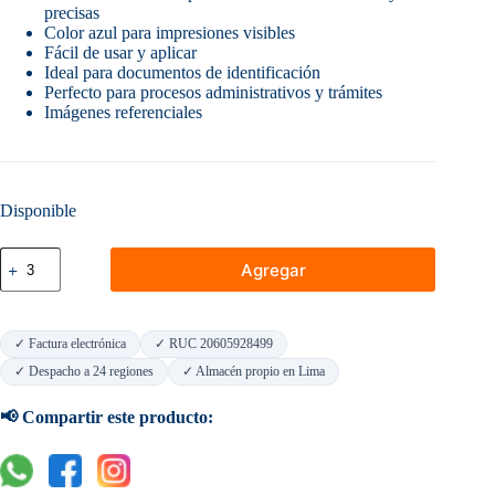
precisas
Color azul para impresiones visibles
Fácil de usar y aplicar
Ideal para documentos de identificación
Perfecto para procesos administrativos y trámites
Imágenes referenciales
Disponible
Tampon
Agregar
Para
Huella
Digital
Azul
✓ Factura electrónica
✓ RUC 20605928499
Artesco
cantidad
✓ Despacho a 24 regiones
✓ Almacén propio en Lima
📢 Compartir este producto: