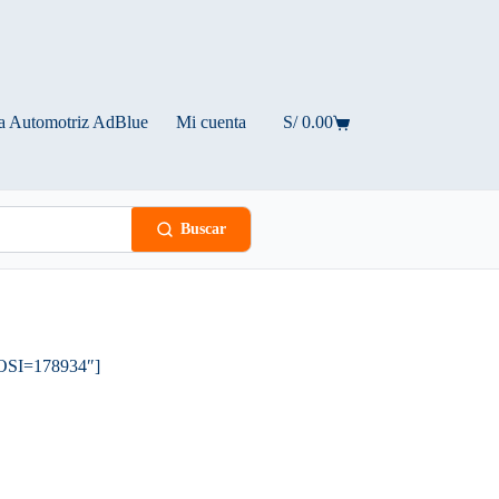
a Automotriz AdBlue
Mi cuenta
S/
0.00
Carro
de
compra
Buscar
OSI=178934″]