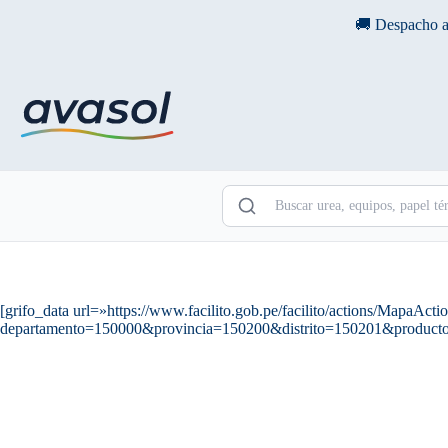
Saltar
🚚 Despacho a
al
contenido
[grifo_data url=»https://www.facilito.gob.pe/facilito/actions/MapaActi
departamento=150000&provincia=150200&distrito=150201&produc