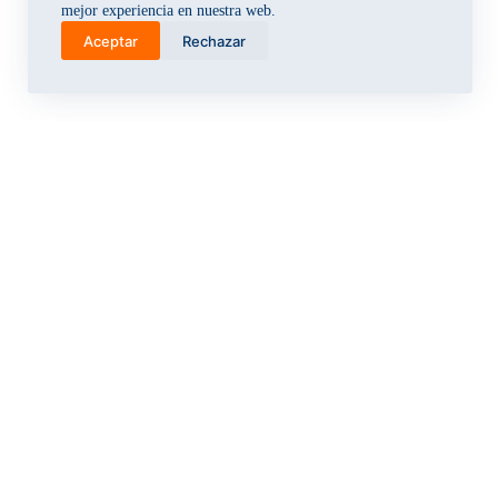
mejor experiencia en nuestra web.
Aceptar
Rechazar
Distribuidor B2B de urea automotriz, envases industriales,
equipos para grifos y útiles de oficina. Despacho a las 24
regiones del Perú.
20605928499
RUC