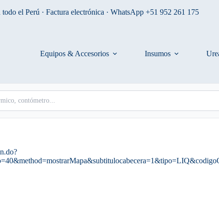
 todo el Perú · Factura electrónica · WhatsApp +51 952 261 175
Equipos & Accesorios
Insumos
Ure
on.do?
to=40&method=mostrarMapa&subtitulocabecera=1&tipo=LIQ&codigo