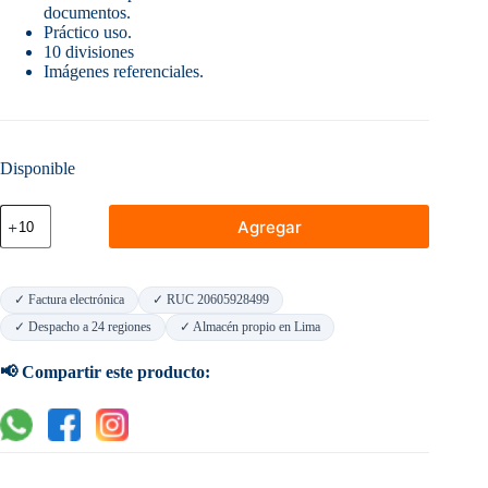
documentos.
Práctico uso.
10 divisiones
Imágenes referenciales.
Disponible
Separador
Agregar
Plastificado
Artesco
A4
X
✓ Factura electrónica
✓ RUC 20605928499
10
Divisiones
✓ Despacho a 24 regiones
✓ Almacén propio en Lima
cantidad
📢 Compartir este producto: