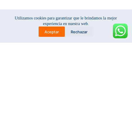
Utilizamos cookies para garantizar que le brindamos la mejor
experiencia en nuestra web.
Aceptar
Rechazar
C
S
J
s
g
a
e
o
w
a
n
l
j
e
t
l
ç
o
e
e
ı
u
b
t
s
M
k
e
b
o
a
S
t
o
f
ç
p
n
o
İ
o
a
l
z
r
n
y
l
t
z
m
Distribuidor B2B de urea automotriz, envases industriales, equipos para
e
s
a
p
grifos y útiles de oficina. Despacho a las 24 regiones del Perú.
u
s
20605928499
RUC