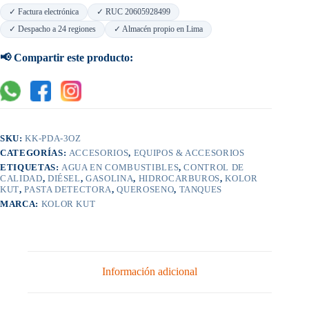
cantidad
✓ Factura electrónica
✓ RUC 20605928499
✓ Despacho a 24 regiones
✓ Almacén propio en Lima
📢 Compartir este producto:
SKU:
KK-PDA-3OZ
CATEGORÍAS:
ACCESORIOS
,
EQUIPOS & ACCESORIOS
ETIQUETAS:
AGUA EN COMBUSTIBLES
,
CONTROL DE
CALIDAD
,
DIÉSEL
,
GASOLINA
,
HIDROCARBUROS
,
KOLOR
KUT
,
PASTA DETECTORA
,
QUEROSENO
,
TANQUES
MARCA:
KOLOR KUT
Información adicional