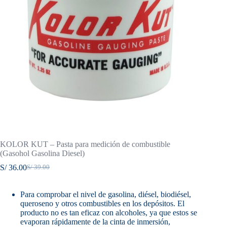
KOLOR KUT – Pasta para medición de combustible
(Gasohol Gasolina Diesel)
S/
36.00
S/
39.00
El
El
precio
precio
original
actual
Para comprobar el nivel de gasolina, diésel, biodiésel,
era:
es:
queroseno y otros combustibles en los depósitos. El
S/ 39.00.
S/ 36.00.
producto no es tan eficaz con alcoholes, ya que estos se
evaporan rápidamente de la cinta de inmersión,