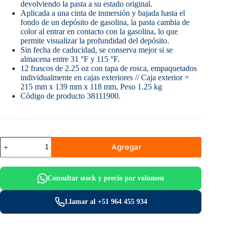
devolviendo la pasta a su estado original.
Aplicada a una cinta de inmersión y bajada hasta el
fondo de un depósito de gasolina, la pasta cambia de
color al entrar en contacto con la gasolina, lo que
permite visualizar la profundidad del depósito.
Sin fecha de caducidad, se conserva mejor si se
almacena entre 31 °F y 115 °F.
12 frascos de 2.25 oz con tapa de rosca, empaquetados
individualmente en cajas exteriores // Caja exterior =
215 mm x 139 mm x 118 mm, Peso 1.25 kg
Código de producto 38111900.
KOLOR
Agregar
KUT
-
Pasta
para
Consultar stock y precio por volumen
medición
de
combustible
Llamar al +51 964 455 934
(Gasohol
Gasolina
Diesel)