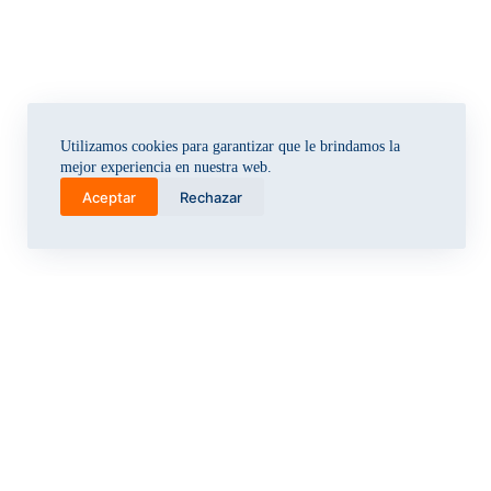
Utilizamos cookies para garantizar que le brindamos la
mejor experiencia en nuestra web.
Aceptar
Rechazar
r
g
b
u
a
l
l
t
a
e
e
c
t
s
k
o
o
j
y
f
a
n
o
c
a
l
k
y
o
m
y