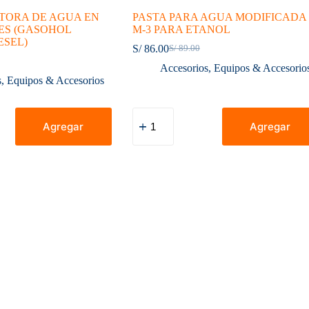
TORA DE AGUA EN
PASTA PARA AGUA MODIFICADA
ES (GASOHOL
M-3 PARA ETANOL
ESEL)
S/
86.00
S/
89.00
El
El
precio
precio
Accesorios
,
Equipos & Accesorio
original
actual
s
,
Equipos & Accesorios
era:
es:
S/ 89.00.
S/ 86.00.
PASTA
PARA
Agregar
Agregar
AGUA
MODIFICADA
M-
S
3
PARA
ETANOL
cantidad