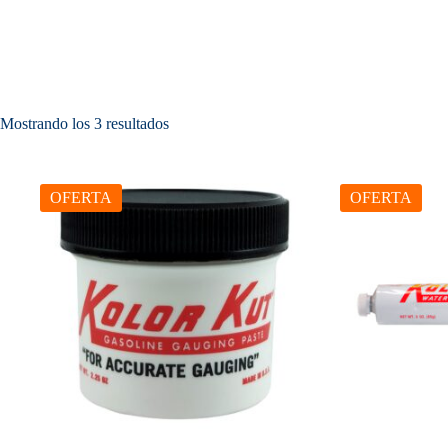
Ordenado
Mostrando los 3 resultados
por
precio:
bajo
a
OFERTA
OFERTA
alto