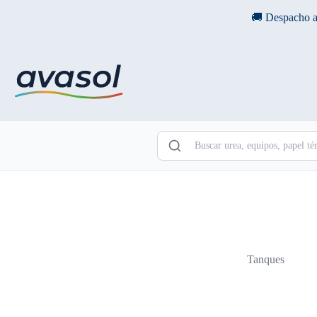
Saltar
🚚 Despacho a
al
contenido
Tanques