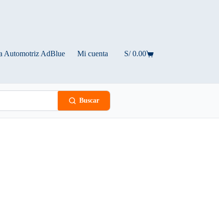
a Automotriz AdBlue
Mi cuenta
S/
0.00
Carro
de
compra
Buscar