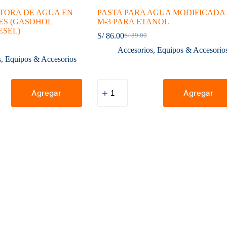
TORA DE AGUA EN
PASTA PARA AGUA MODIFICADA
ES (GASOHOL
M-3 PARA ETANOL
ESEL)
S/
86.00
S/
89.00
El
El
precio
precio
Accesorios
,
Equipos & Accesorio
original
actual
s
,
Equipos & Accesorios
era:
es:
S/ 89.00.
S/ 86.00.
PASTA
PARA
Agregar
Agregar
AGUA
MODIFICADA
M-
S
3
PARA
ETANOL
cantidad