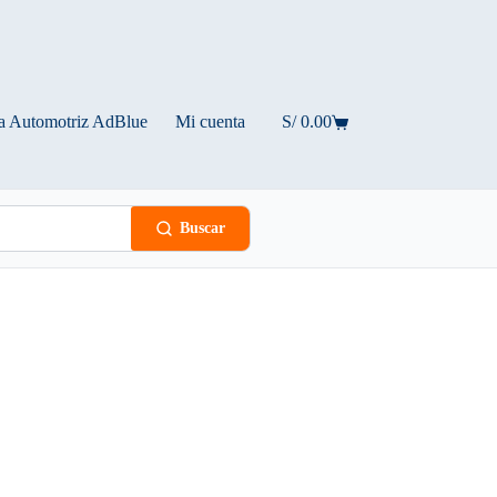
a Automotriz AdBlue
Mi cuenta
S/
0.00
Carro
de
compra
Buscar