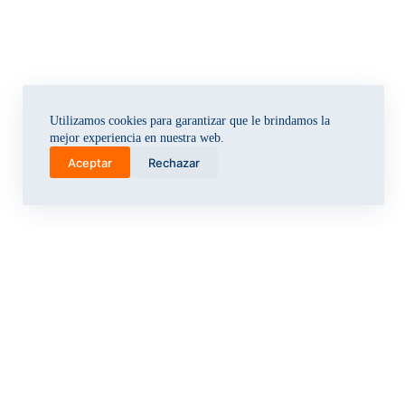
Utilizamos cookies para garantizar que le brindamos la
mejor experiencia en nuestra web.
Aceptar
Rechazar
r
g
b
u
a
l
l
t
a
e
e
c
t
s
k
o
o
j
y
f
a
n
o
c
a
l
k
y
o
m
y