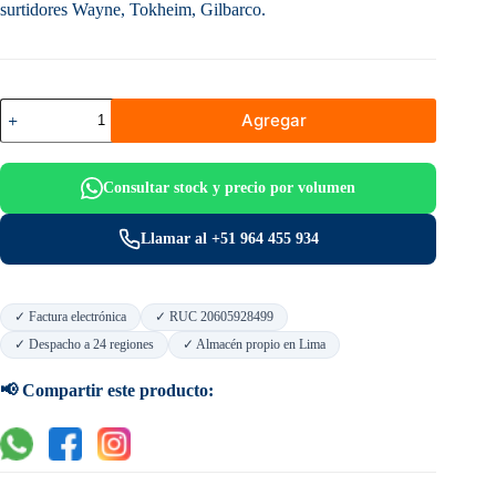
surtidores Wayne, Tokheim, Gilbarco.
Filtro
Agregar
de
partículas
para
combustible
Consultar stock y precio por volumen
3/4"
30
micrones
Llamar al +51 964 455 934
—
CIM-
TEK
300-
✓ Factura electrónica
✓ RUC 20605928499
30
✓ Despacho a 24 regiones
✓ Almacén propio en Lima
cantidad
📢 Compartir este producto: