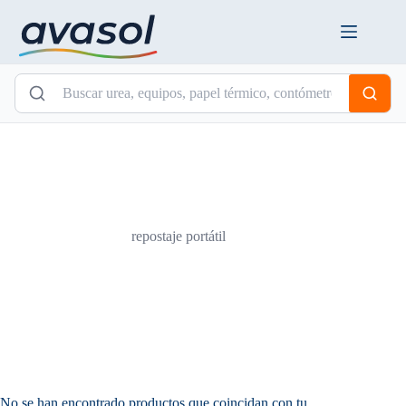
Saltar
al
contenido
repostaje portátil
No se han encontrado productos que coincidan con tu