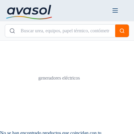
Saltar
al
contenido
generadores eléctricos
No se han encontrado productos que coincidan con tu