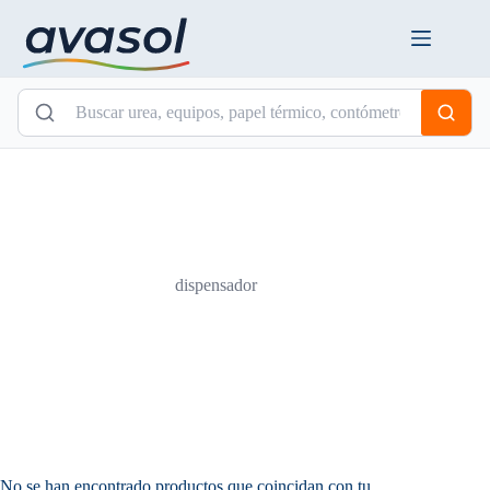
Saltar
al
contenido
dispensador
No se han encontrado productos que coincidan con tu