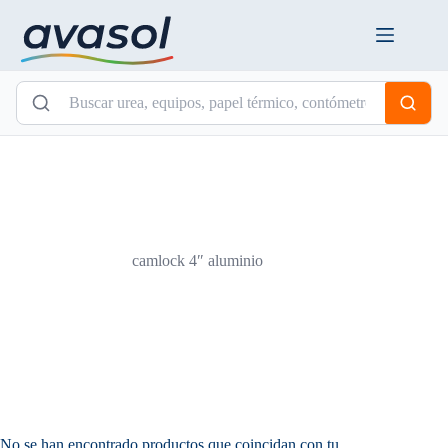
Saltar
al
contenido
camlock 4″ aluminio
No se han encontrado productos que coincidan con tu