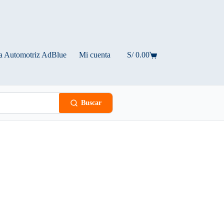
a Automotriz AdBlue
Mi cuenta
S/
0.00
Carro
de
compra
Buscar