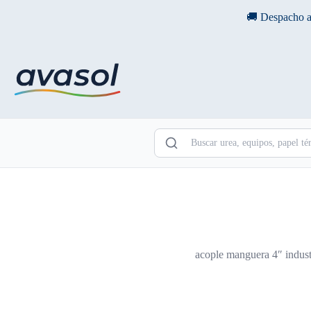
Saltar
🚚 Despacho a
al
contenido
acople manguera 4″ indust