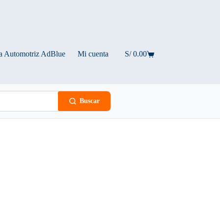
a Automotriz AdBlue
Mi cuenta
S/
0.00
Carro
de
compra
Buscar