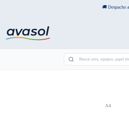
Saltar
🚚 Despacho a
al
contenido
A4