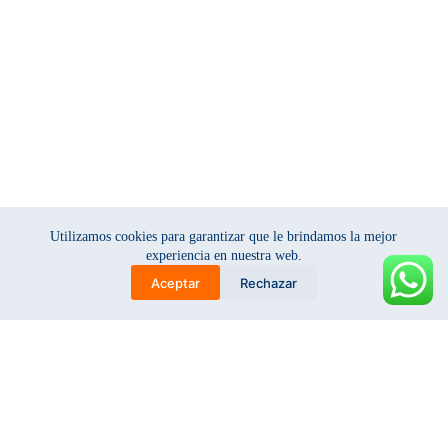
Utilizamos cookies para garantizar que le brindamos la mejor
experiencia en nuestra web.
Aceptar
Rechazar
r
g
b
u
a
l
l
t
a
e
e
c
t
s
k
o
o
j
y
f
a