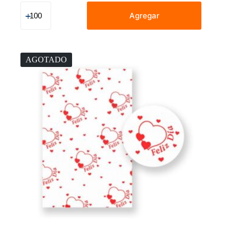
Celofán
Decorado
Agregar
Día
De
La
Madre
70
AGOTADO
X
90
Cm
Rosas
Rojas
Y
Corazon
cantidad