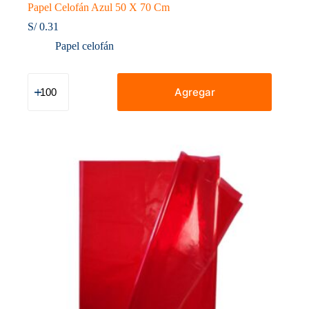
Papel Celofán Azul 50 X 70 Cm
S/
0.31
Papel celofán
Papel
Celofán
Agregar
Azul
50
X
70
Cm
cantidad