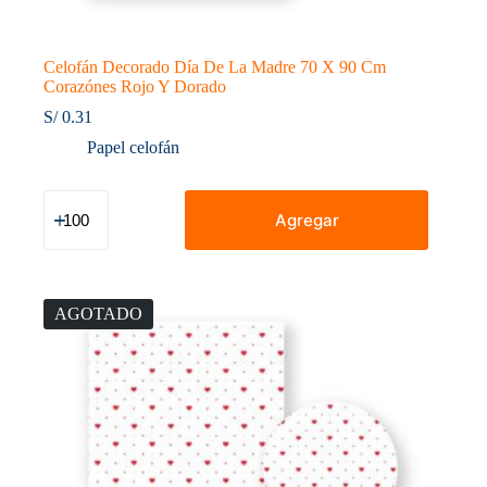
Celofán Decorado Día De La Madre 70 X 90 Cm
Corazónes Rojo Y Dorado
S/
0.31
Papel celofán
Celofán
Decorado
Agregar
Día
De
La
Madre
70
AGOTADO
X
90
Cm
Corazónes
Rojo
Y
Dorado
cantidad