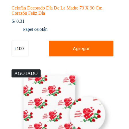
Celofán Decorado Día De La Madre 70 X 90 Cm
Corazón Feliz Día
S/
0.31
Papel celofán
Celofán
Decorado
Agregar
Día
De
La
Madre
70
AGOTADO
X
90
Cm
Corazón
Feliz
Día
cantidad