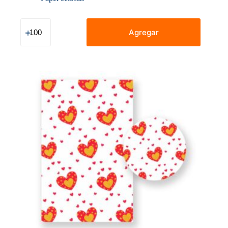
Celofán
Decorado
Agregar
Día
De
La
Madre
70
X
90
Cm
Corazones
Enredados
cantidad