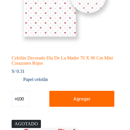
Celofán Decorado Día De La Madre 70 X 90 Cm Mini
Corazones Rojos
S/
0.31
Papel celofán
Celofán
Decorado
Agregar
Día
De
La
Madre
70
AGOTADO
X