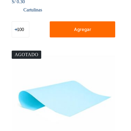
S/
0.30
Cartulinas
Cartulina
Escolar
Agregar
Verde
Pastel
135/140
G
cantidad
AGOTADO