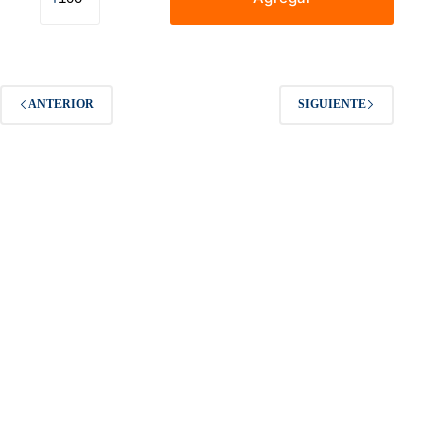
Día
De
La
Madre
70
X
ANTERIOR
SIGUIENTE
90
Cm
Rosas
Rojas
Feliz
Día
cantidad