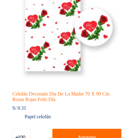
Te
Doy
Mi
Corazón
cantidad
Celofán Decorado Día De La Madre 70 X 90 Cm
Rosas Rojas Feliz Día
S/
0.31
Papel celofán
Celofán
Decorado
Agregar