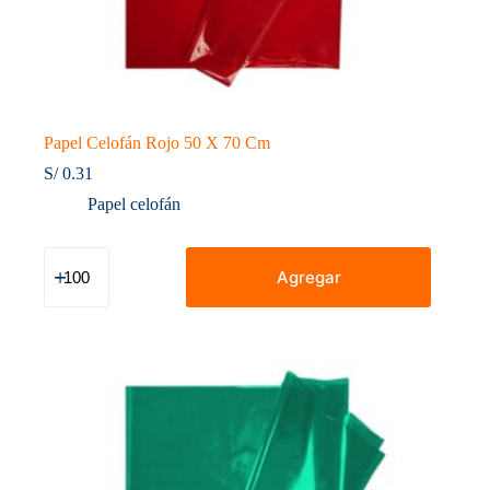
Papel Celofán Rojo 50 X 70 Cm
S/
0.31
Papel celofán
Papel
Celofán
Agregar
Rojo
50
X
70
Cm
cantidad