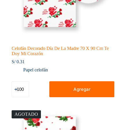
Celofán Decorado Día De La Madre 70 X 90 Cm Te
Doy Mi Corazón
S/
0.31
Papel celofán
Celofán
Decorado
Agregar
Día
De
La
Madre
70
AGOTADO
X
90
Cm