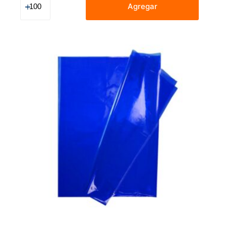
Celofán
Agregar
Amarillo
50
X
70
Cm
cantidad