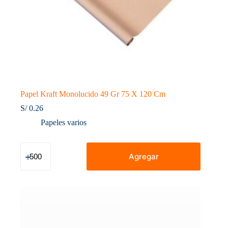
Papel Kraft Monolucido 49 Gr 75 X 120 Cm
S/
0.26
Papeles varios
Papel
Kraft
Agregar
Monolucido
49
Gr
75
X
120
Cm
cantidad