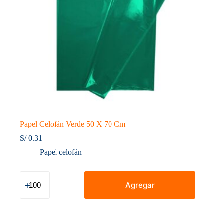
Papel Celofán Verde 50 X 70 Cm
S/
0.31
Papel celofán
Papel
Celofán
Agregar
Verde
50
X
70