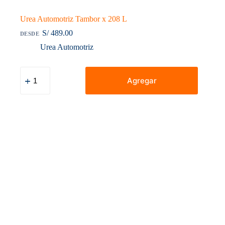
Urea Automotriz Tambor x 208 L
S/
489.00
DESDE
Urea Automotriz
Urea
Automotriz
Agregar
Tambor
x
208
L
cantidad