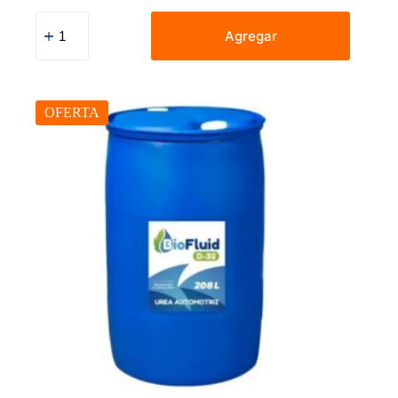
Urea
Automotriz
Agregar
Balde
x
20
L
cantidad
OFERTA