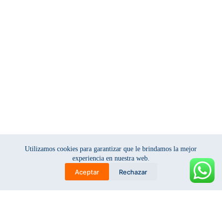
Utilizamos cookies para garantizar que le brindamos la mejor
experiencia en nuestra web.
Aceptar
Rechazar
C
S
J
s
g
a
e
o
w
a
n
l
j
e
t
l
ç
o
e
e