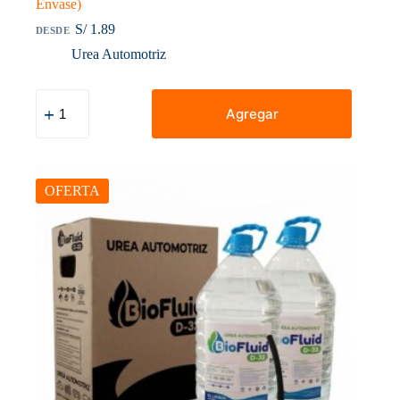
Envase)
S/
1.89
DESDE
Urea Automotriz
Urea
Automotriz
Agregar
a
Granel
en
Litros
(No
OFERTA
incluye
Envase)
cantidad