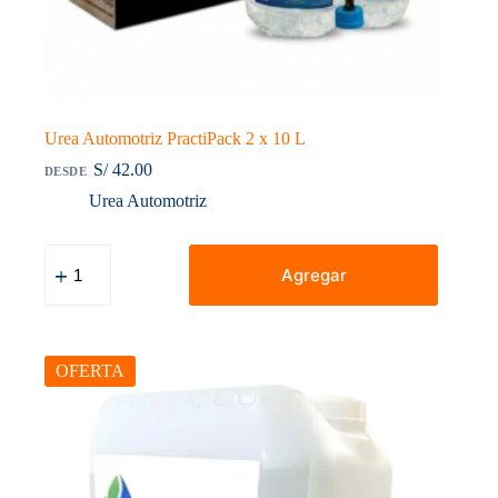
Urea Automotriz PractiPack 2 x 10 L
S/
42.00
DESDE
Urea Automotriz
Urea
Automotriz
Agregar
PractiPack
2
x
10
L
OFERTA
cantidad