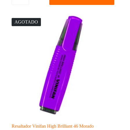
High
Brilliant
46
Celeste
cantidad
AGOTADO
Resaltador Vinifan High Brilliant 46 Morado