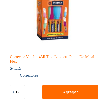
Corrector Vinifan 4Ml Tipo Lapicero Punta De Metal
Flex
S/
1.15
Correctores
Corrector
Vinifan
Agregar
4Ml
Tipo
Lapicero
Punta