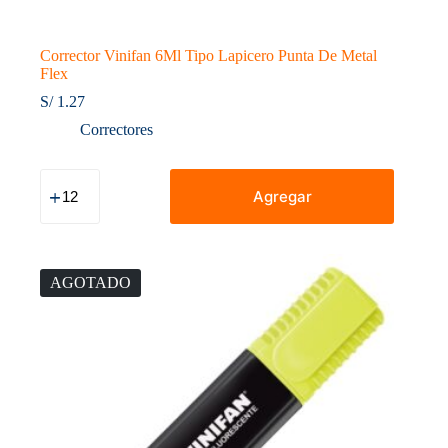
Corrector Vinifan 6Ml Tipo Lapicero Punta De Metal
Flex
S/
1.27
Correctores
Corrector
Vinifan
Agregar
6Ml
Tipo
Lapicero
Punta
De
AGOTADO
Metal
Flex
cantidad