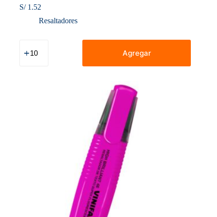
S/
1.52
Resaltadores
Resaltador
Vinifan
Agregar
High
Brilliant
46
Morado
cantidad