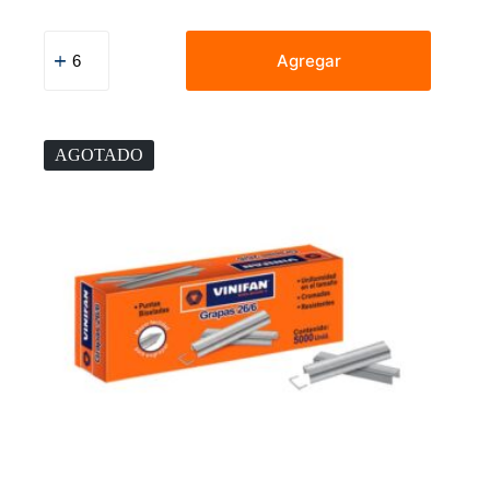
Cola
Vinifan
Agregar
250
G
cantidad
AGOTADO