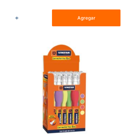
Corrector
Tipo
Agregar
Lapicero
Vinifan
Punta
Metálica
Flex
9
Ml
cantidad