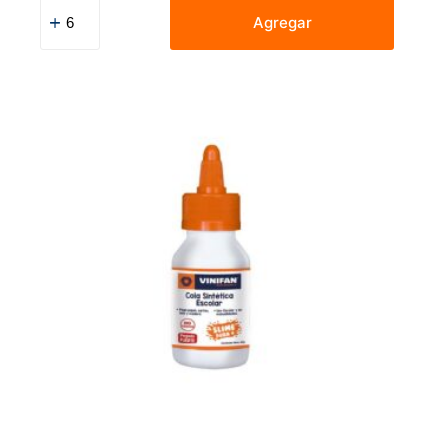
Goma
En
Agregar
Barra
Vinifan
21
G
cantidad