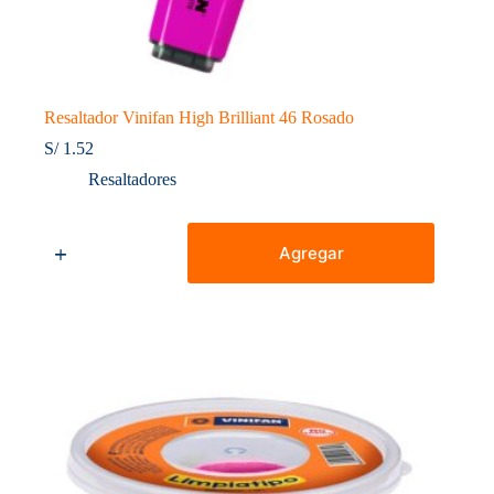
Resaltador Vinifan High Brilliant 46 Rosado
S/
1.52
Resaltadores
Resaltador
Vinifan
Agregar
High
Brilliant
46
Rosado
cantidad