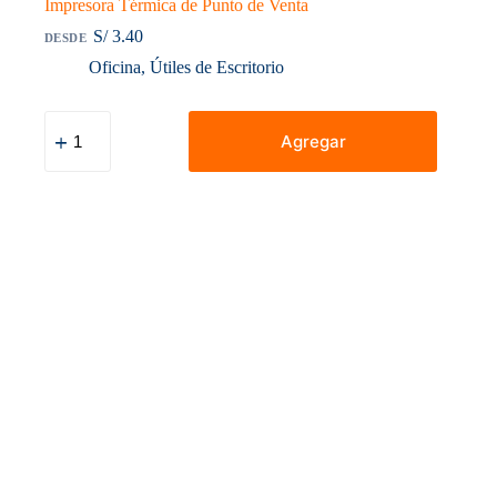
Impresora Térmica de Punto de Venta
S/
3.40
DESDE
Oficina
,
Útiles de Escritorio
Papel
Térmico
Agregar
Contómetro
80x80mm
55gr
-
Rollo
para
Impresora
Térmica
de
Punto
de
Venta
cantidad