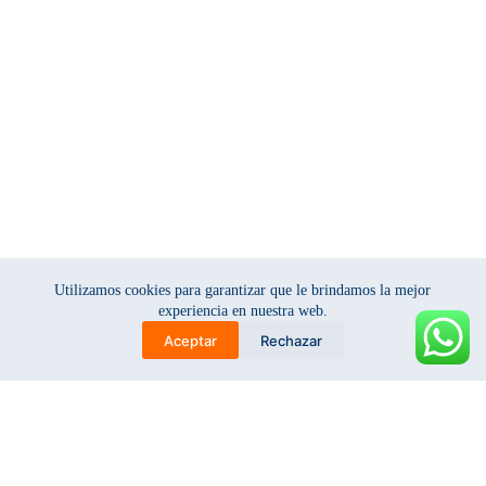
Utilizamos cookies para garantizar que le brindamos la mejor
experiencia en nuestra web.
Aceptar
Rechazar
r
g
b
u
a
l
l
t
a
e
e
c
t
s
k