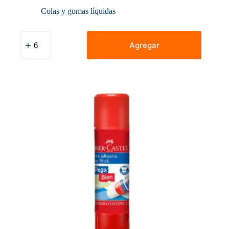
Colas y gomas líquidas
Cola
Faber
Agregar
Castell
Pega
Bien
X
110
Gr
cantidad