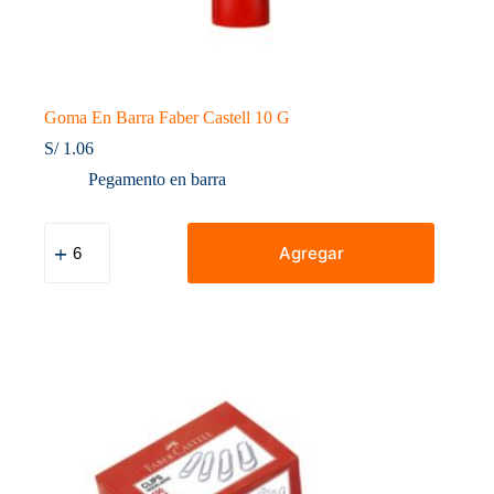
Goma En Barra Faber Castell 10 G
S/
1.06
Pegamento en barra
Goma
En
Agregar
Barra
Faber
Castell
10
G
cantidad