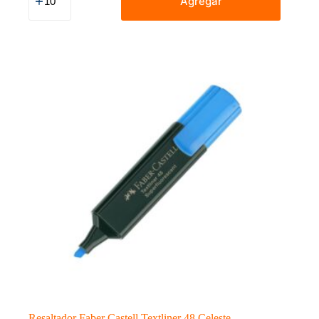
Agregar
Castell
Textliner
48
Amarillo
X
1
Und
cantidad
Resaltador Faber Castell Textliner 48 Celeste