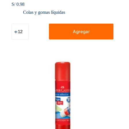
S/
0.98
Colas y gomas líquidas
Cola
Faber
Agregar
Castell
Pega
Bien
X
35
Gr
cantidad