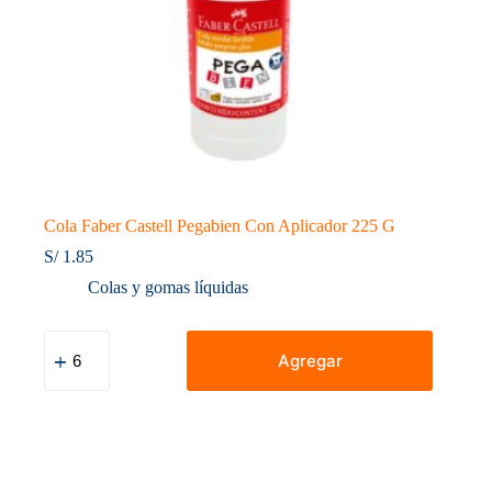
Cola Faber Castell Pegabien Con Aplicador 225 G
S/
1.85
Colas y gomas líquidas
Cola
Faber
Agregar
Castell
Pegabien
Con
Aplicador
225
G
cantidad