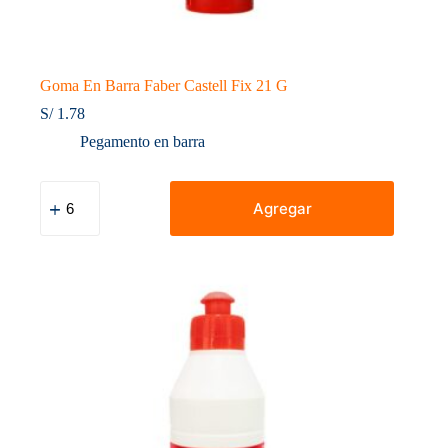
Goma En Barra Faber Castell Fix 21 G
S/
1.78
Pegamento en barra
Goma
En
Agregar
Barra
Faber
Castell
Fix
21
G
cantidad