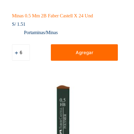
Minas 0.5 Mm 2B Faber Castell X 24 Und
S/
1.51
Portaminas/Minas
Minas
0.5
Agregar
Mm
2B
Faber
Castell
X
24
Und
cantidad