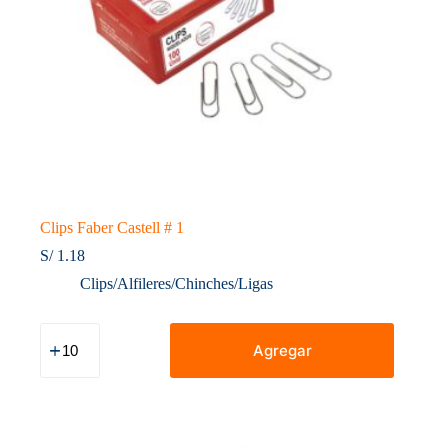
Clips Faber Castell # 1
S/
1.18
Clips/Alfileres/Chinches/Ligas
Clips
Faber
Agregar
Castell
#
1
cantidad