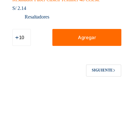
S/
2.14
Resaltadores
Resaltador
Faber
Agregar
Castell
Textliner
48
Celeste
cantidad
SIGUIENTE