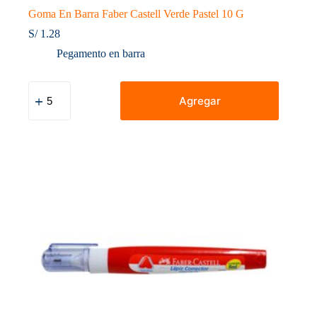
Goma En Barra Faber Castell Verde Pastel 10 G
S/
1.28
Pegamento en barra
Goma
En
Agregar
Barra
Faber
Castell
Verde
Pastel
10
G
cantidad