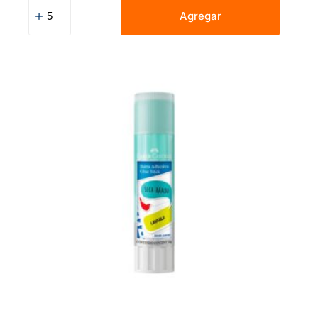
Goma
En
Agregar
Barra
Faber
Castell
Rosa
Pastel
10
G
cantidad