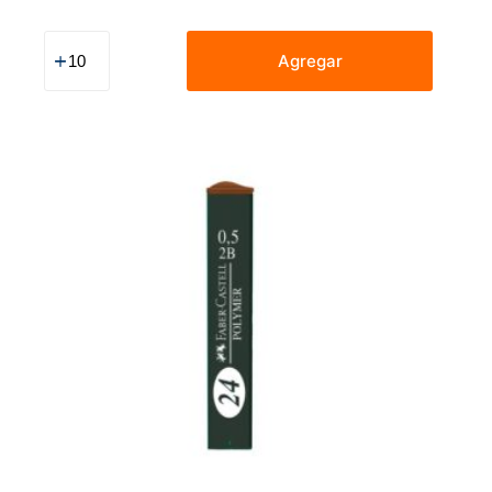
Clips
Plastificados
Agregar
Faber
Castell
Colores
X100
Und
cantidad