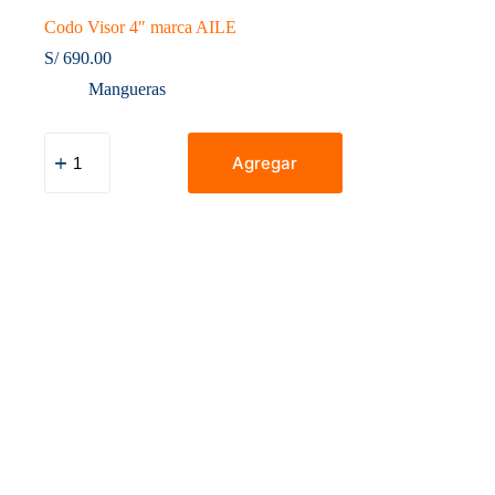
Codo Visor 4″ marca AILE
S/
690.00
Mangueras
Codo
Visor
Agregar
4"
marca
AILE
cantidad