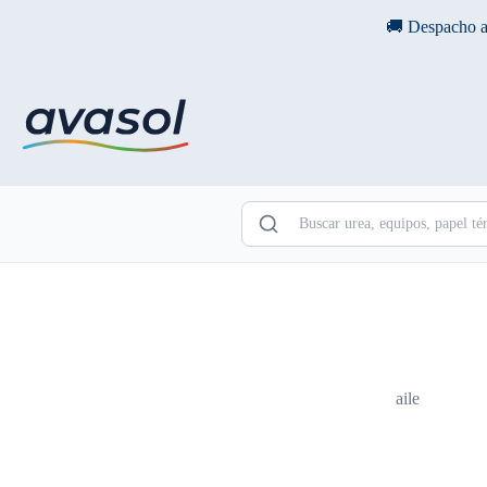
Saltar
🚚 Despacho a
al
contenido
aile