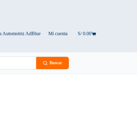
a Automotriz AdBlue
Mi cuenta
S/
0.00
Carro
de
compra
Buscar