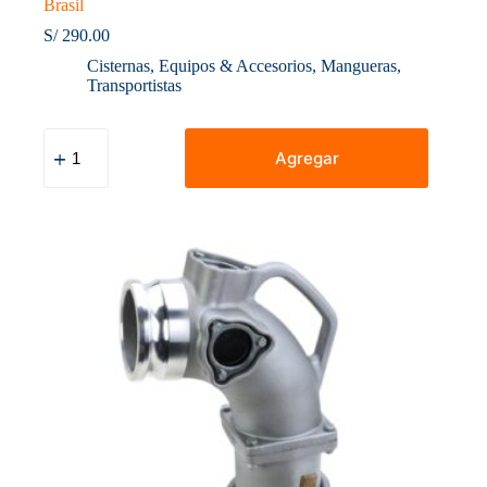
Brasil
S/
290.00
Cisternas
,
Equipos & Accesorios
,
Mangueras
,
Transportistas
Manguera
para
Agregar
Descarga
de
Combustibles
4"
Kanaflex
Brasil
cantidad