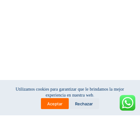
Utilizamos cookies para garantizar que le brindamos la mejor
experiencia en nuestra web.
Aceptar
Rechazar
r
g
b
u
a
l
l
t
a
e
e
c