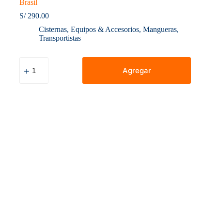
Brasil
S/
290.00
Cisternas
,
Equipos & Accesorios
,
Mangueras
,
Transportistas
Manguera
para
Agregar
Descarga
de
Combustibles
4"
Kanaflex
Brasil
cantidad