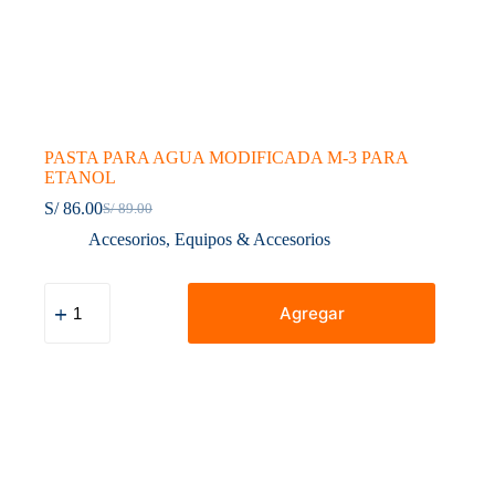
PASTA PARA AGUA MODIFICADA M-3 PARA
ETANOL
S/
86.00
S/
89.00
El
El
precio
precio
Accesorios
,
Equipos & Accesorios
original
actual
era:
es:
PASTA
S/ 89.00.
S/ 86.00.
PARA
Agregar
AGUA
MODIFICADA
M-
3
PARA
ETANOL
cantidad