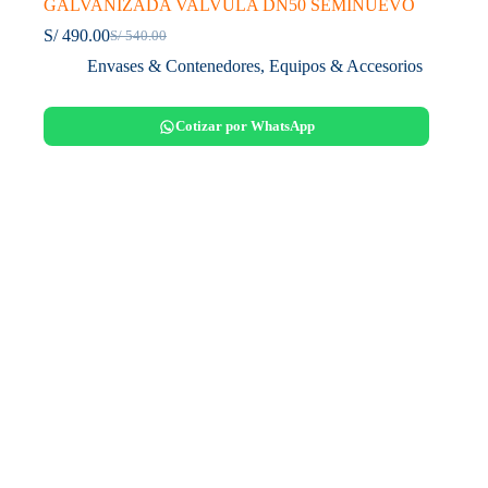
GALVANIZADA VALVULA DN50 SEMINUEVO
S/
490.00
S/
540.00
El
El
precio
precio
Envases & Contenedores
,
Equipos & Accesorios
original
actual
era:
es:
S/ 540.00.
S/ 490.00.
Cotizar por WhatsApp